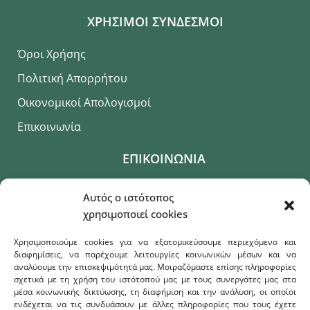
ΧΡΗΣΙΜΟΙ ΣΥΝΔΕΣΜΟΙ
Όροι Χρήσης
Πολιτική Απορρήτου
Οικονομικοί Απολογισμοί
Επικοινωνία
ΕΠΙΚΟΙΝΩΝΙΑ
+30 22510 36432
Αυτός ο ιστότοπος
χρησιμοποιεί cookies
Λόφος Πανεπιστημίου, Κτήριο Γεωγραφίας
Χρησιμοποιούμε cookies για να εξατομικεύσουμε περιεχόμενο και
humangeo@aegean.gr
διαφημίσεις, να παρέχουμε λειτουργίες κοινωνικών μέσων και να
αναλύουμε την επισκεψιμότητά μας. Μοιραζόμαστε επίσης πληροφορίες
σχετικά με τη χρήση του ιστότοπού μας με τους συνεργάτες μας στα
μέσα κοινωνικής δικτύωσης, τη διαφήμιση και την ανάλυση, οι οποίοι
ενδέχεται να τις συνδυάσουν με άλλες πληροφορίες που τους έχετε